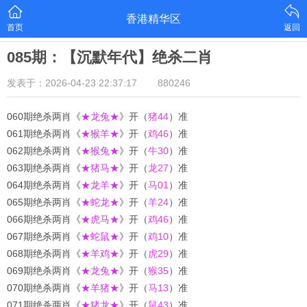
香港精华区
首页
返回
085期：【沉默年代】绝杀二肖
发表于：2026-04-23 22:37:17
880246
060期绝杀两肖《
★龙兔★
》开（
猪44
）准
061期绝杀两肖《
★猴羊★
》开（
鸡46
）准
062期绝杀两肖《
★猴兔★
》开（
牛30
）准
063期绝杀两肖《
★猪马★
》开（
龙27
）准
064期绝杀两肖《
★龙羊★
》开（
马01
）准
065期绝杀两肖《
★蛇龙★
》开（
羊24
）准
066期绝杀两肖《
★虎马★
》开（
鸡46
）准
067期绝杀两肖《
★蛇鼠★
》开（
鸡10
）准
068期绝杀两肖《
★羊鸡★
》开（
虎29
）准
069期绝杀两肖《
★龙兔★
》开（
猴35
）准
070期绝杀两肖《
★羊猪★
》开（
马13
）准
071期绝杀两肖《
★猪龙★
》开（
鼠43
）准